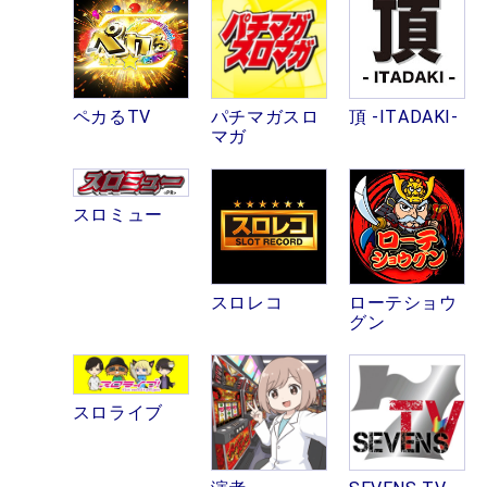
ペカるTV
パチマガスロ
頂 -ITADAKI-
マガ
スロミュー
スロレコ
ローテショウ
グン
スロライブ