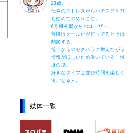
23歳。
仕事のストレスからパチスロを打
ち始めてのめりこむ。
6号機初期からのユーザー。
普段はクールだが打ってるときは
豹変する。
博士からのセクハラに耐えながら
情報がほしいため働いている、忖
度の鬼。
好きなタイプは並び時間を楽しく
過ごせる人。
媒体一覧