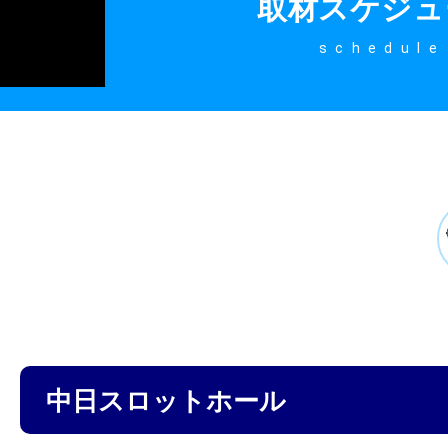
取材スケジュ
schedule
中日スロットホール