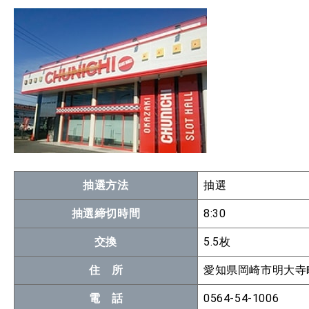
抽選方法
抽選
抽選締切時間
8:30
交換
5.5枚
住 所
愛知県岡崎市明大寺町
電 話
0564-54-1006