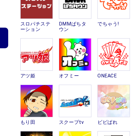
スロパチステ
DMMぱちタ
でちゃう!
ーション
ウン
アツ姫
オフミー
ONEACE
もり田
スクープtv
ビビぱれ