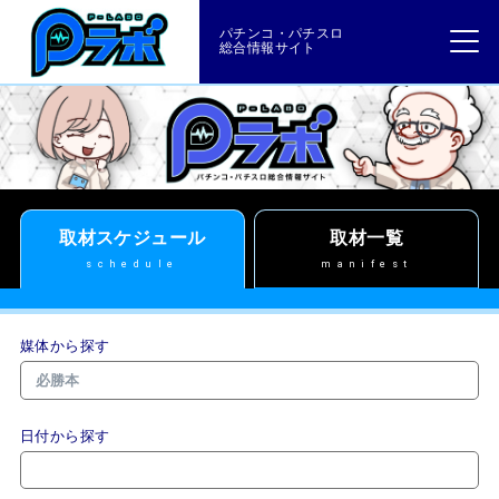
パチンコ・パチスロ
総合情報サイト
取材スケジュール
取材一覧
schedule
manifest
媒体から探す
日付から探す