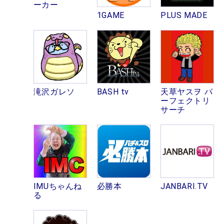
ーカー
1GAME
PLUS MADE
滝沢ガレソ
BASH tv
天草ヤスヲ パ
ーフェクトリ
サーチ
IMUちゃんね
必勝本
JANBARI.TV
る