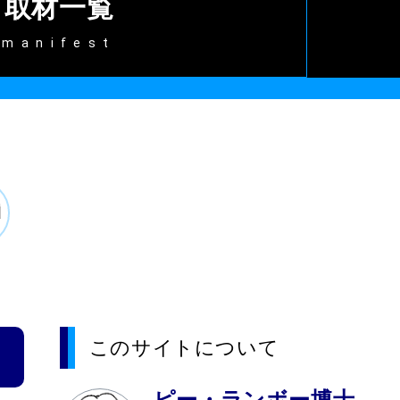
取材一覧
manifest
このサイトについて
ピー・ランボー博士