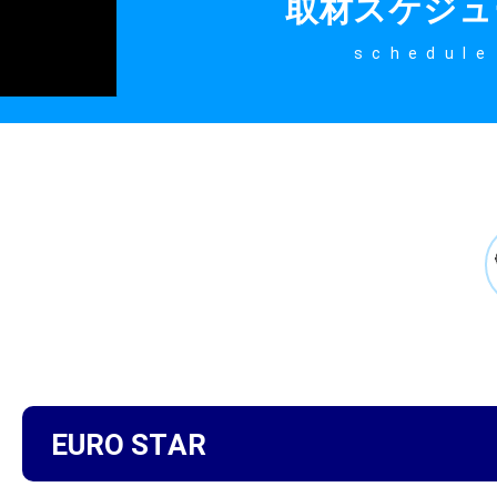
取材スケジュ
schedule
EURO STAR