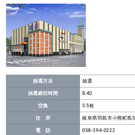
抽選方法
抽選
抽選締切時間
8:40
交換
5.5枚
住 所
岐阜県羽島市小熊町島5-
電 話
058-394-0222