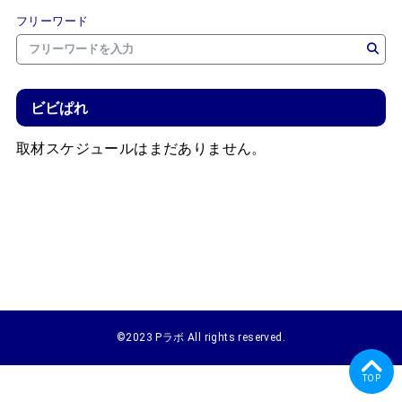
フリーワード
ビビぱれ
取材スケジュールはまだありません。
©2023 Pラボ All rights reserved.
TOP