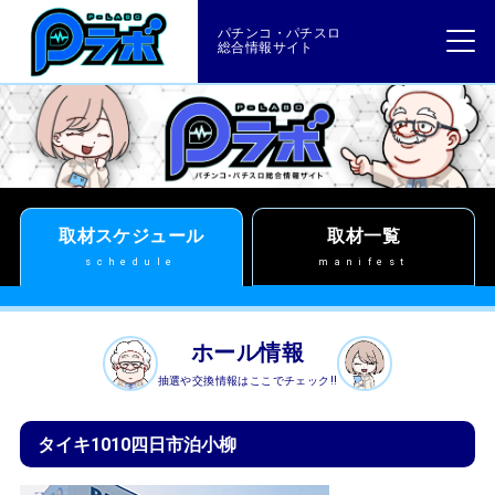
パチンコ・パチスロ
総合情報サイト
取材スケジュール
取材一覧
schedule
manifest
ホール情報
抽選や交換情報はここでチェック!!
タイキ1010四日市泊小柳