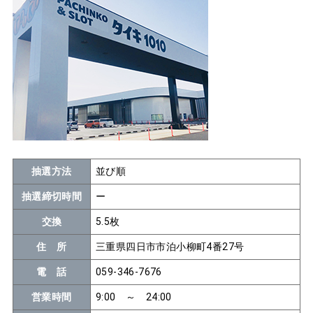
抽選方法
並び順
抽選締切時間
ー
交換
5.5枚
住 所
三重県四日市市泊小柳町4番27号
電 話
059-346-7676
営業時間
9:00 ～ 24:00