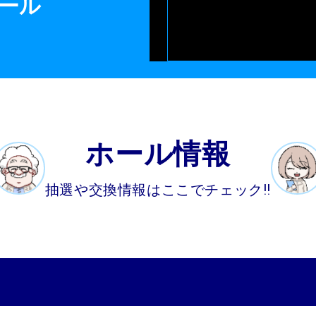
ール
ホール情報
抽選や交換情報はここでチェック!!