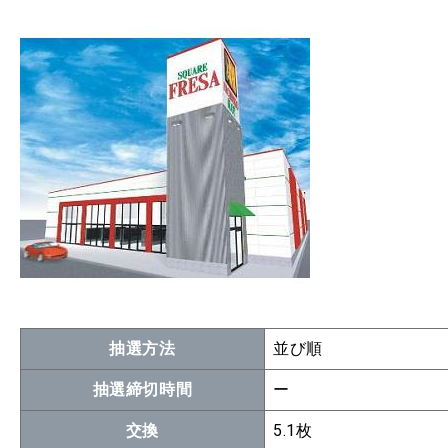
抽選方法
並び順
抽選締切時間
ー
交換
5.1枚