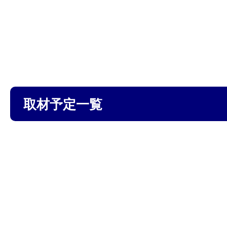
取材予定一覧