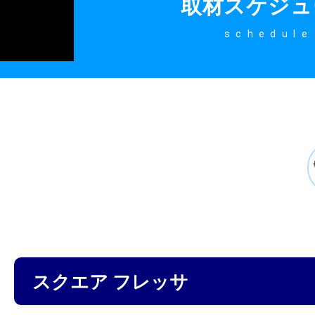
取材スケジュ
schedule
スクエア フレッサ