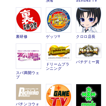
演者
SEVENS TV
裏研修
ゲッツ!!
クロロ店長
パチデミー賞
ドリームプラ
ンニング
スパ満開ウェ
ブ
パチンコウォ