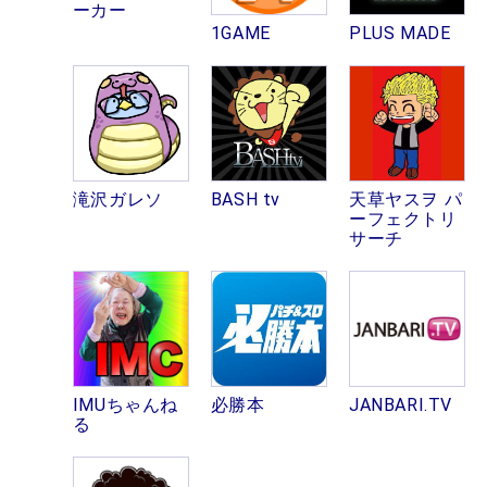
ーカー
1GAME
PLUS MADE
滝沢ガレソ
BASH tv
天草ヤスヲ パ
ーフェクトリ
サーチ
IMUちゃんね
必勝本
JANBARI.TV
る