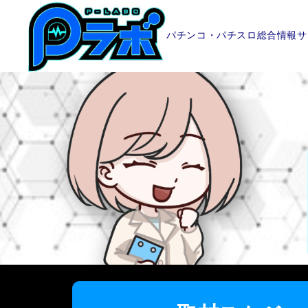
パチンコ・パチスロ総合情報サ