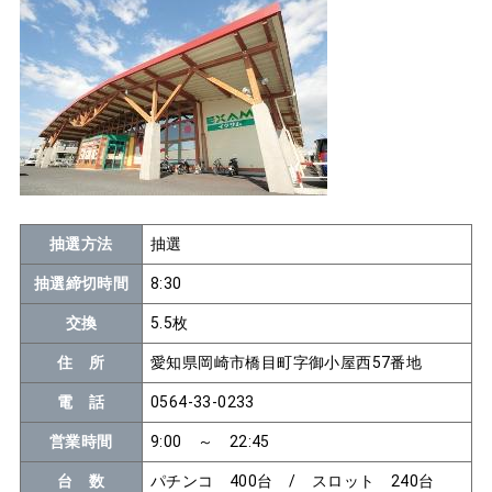
抽選方法
抽選
抽選締切時間
8:30
交換
5.5枚
住 所
愛知県岡崎市橋目町字御小屋西57番地
電 話
0564-33-0233
営業時間
9:00 ～ 22:45
台 数
パチンコ 400台 / スロット 240台