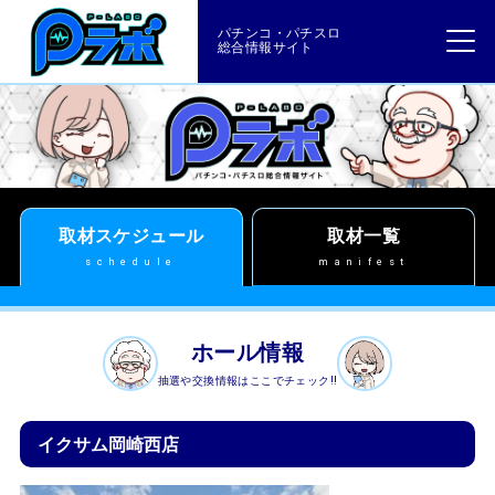
パチンコ・パチスロ
総合情報サイト
取材スケジュール
取材一覧
schedule
manifest
ホール情報
抽選や交換情報はここでチェック!!
イクサム岡崎西店