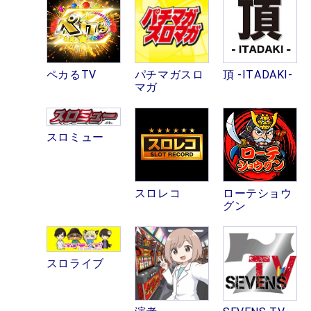
ペカるTV
パチマガスロ
頂 -ITADAKI-
マガ
スロミュー
スロレコ
ローテショウ
グン
スロライブ