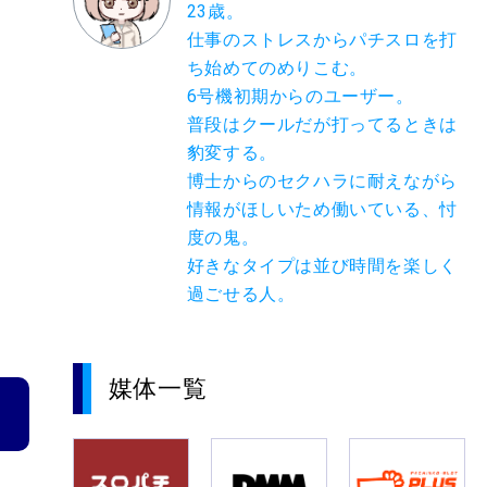
23歳。
仕事のストレスからパチスロを打
ち始めてのめりこむ。
6号機初期からのユーザー。
普段はクールだが打ってるときは
豹変する。
博士からのセクハラに耐えながら
情報がほしいため働いている、忖
度の鬼。
好きなタイプは並び時間を楽しく
過ごせる人。
媒体一覧