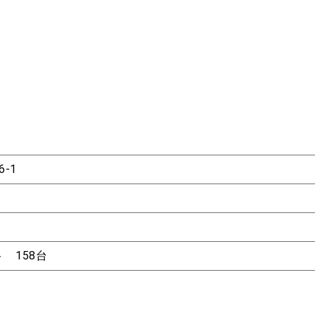
-1
 158台