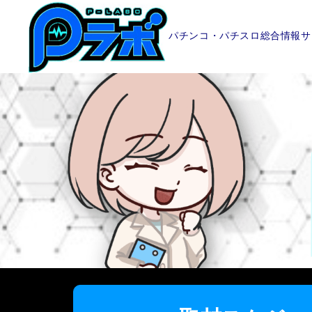
パチンコ・パチスロ総合情報サ