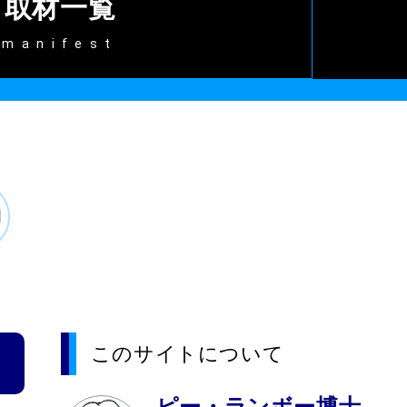
取材一覧
manifest
このサイトについて
ピー・ランボー博士