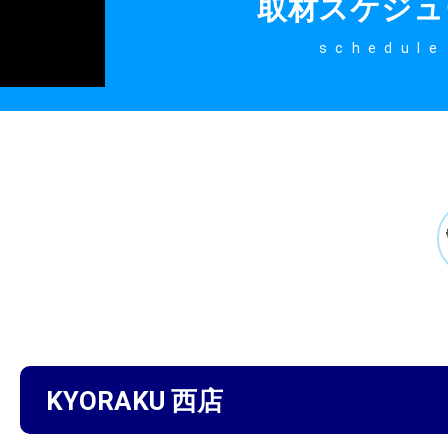
取材スケジュ
schedule
KYORAKU 西店