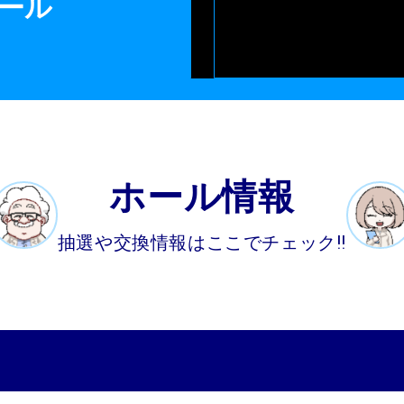
ール
ホール情報
抽選や交換情報はここでチェック!!