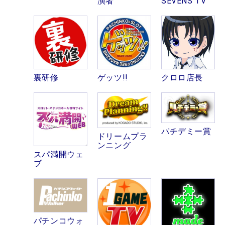
演者
SEVENS TV
裏研修
ゲッツ!!
クロロ店長
パチデミー賞
ドリームプラ
ンニング
スパ満開ウェ
ブ
パチンコウォ