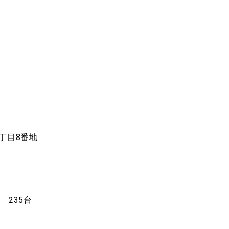
丁目8番地
 235台