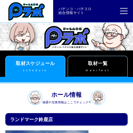
パチンコ・パチスロ
総合情報サイト
取材スケジュール
取材一覧
schedule
manifest
ホール情報
抽選や交換情報はここでチェック!!
ランドマーク鈴鹿店