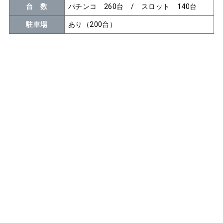
台 数
パチンコ 260台 / スロット 140台
駐車場
あり（200台）