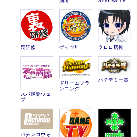
演者
SEVENS TV
裏研修
ゲッツ!!
クロロ店長
パチデミー賞
ドリームプラ
ンニング
スパ満開ウェ
ブ
パチンコウォ