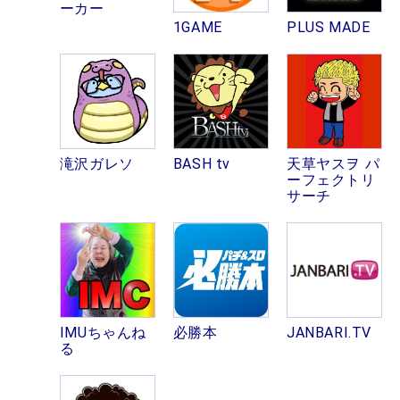
ーカー
1GAME
PLUS MADE
滝沢ガレソ
BASH tv
天草ヤスヲ パ
ーフェクトリ
サーチ
IMUちゃんね
必勝本
JANBARI.TV
る