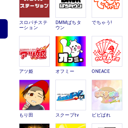
スロパチステ
DMMぱちタ
でちゃう!
ーション
ウン
アツ姫
オフミー
ONEACE
もり田
スクープtv
ビビぱれ