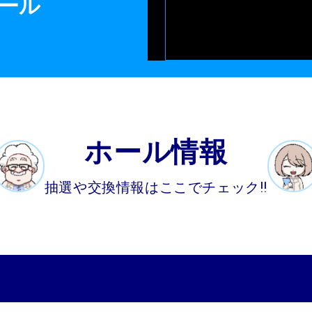
ール
ホール情報
抽選や交換情報はここでチェック!!